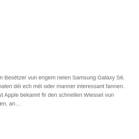
zen Besëtzer vun engem neien Samsung Galaxy S6.
halen déi ech méi oder manner interessant fannen.
t Apple bekannt fir den schnellen Wiessel vun
oen, an…