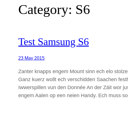
Category:
S6
Test Samsung S6
23 May 2015
Zanter knapps engem Mount sinn ech elo stol
Ganz kuerz wollt ech verschidden Saachen fest
Iwwerspillen vun den Donnée An der Zäit wor jus
engem Aalen op een neien Handy. Ech muss s